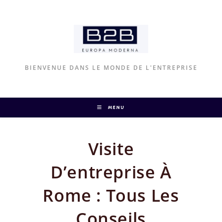
Skip
to
content
BIENVENUE DANS LE MONDE DE L'ENTREPRISE
MENU
Visite
D’entreprise À
Rome : Tous Les
Conseils