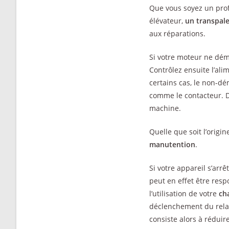
Que vous soyez un prof
élévateur,
un transpale
aux réparations.
Si votre moteur ne déma
Contrôlez ensuite l’ali
certains cas, le non-dé
comme le contacteur. D
machine.
Quelle que soit l’origi
manutention
.
Si votre appareil s’arrê
peut en effet être res
l’utilisation de votre
cha
déclenchement du relai
consiste alors à réduir