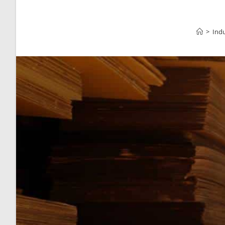
>
Indu