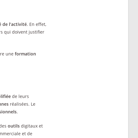
é de l’activité
. En effet,
 qui doivent justifier
ivre une
formation
lifiée
de leurs
nnes
réalisées. Le
sionnels
.
 des
outils
digitaux et
ommerciale et de