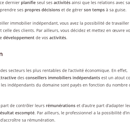
, ce dernier
planifie
seul ses
activités
ainsi que les relations avec s
prendre ses
propres décisions
et de gérer
son temps
à sa guise.
eiller immobilier indépendant, vous avez la possibilité de travailler
t celle des clients. Par ailleurs, vous décidez et mettez en œuvre v
le
développement
de vos
activités
.
n
 des secteurs les plus rentables de l’activité économique. En effet,
ttractive
des
conseillers immobiliers indépendants
est un atout c
és, les indépendants du domaine sont payés en fonction du nombre
 part de contrôler leurs
rémunérations
et d’autre part d’adapter l
résultat escompté
. Par ailleurs, le professionnel a la possibilité d’
 d’accroître sa rémunération.