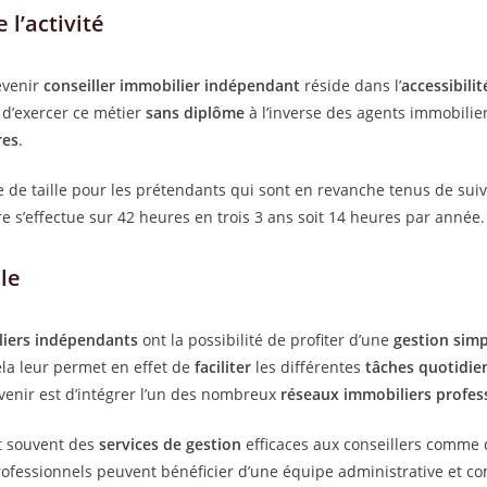
e l’activité
evenir
conseiller immobilier indépendant
réside dans l’
accessibilit
é d’exercer ce métier
sans diplôme
à l’inverse des agents immobiliers
res
.
age de taille pour les prétendants qui sont en revanche tenus de su
re s’effectue sur 42 heures en trois 3 ans soit 14 heures par année.
le
liers indépendants
ont la possibilité de profiter d’une
gestion simp
Cela leur permet en effet de
faciliter
les différentes
tâches quotidie
venir est d’intégrer l’un des nombreux
réseaux immobiliers profes
t souvent des
services de gestion
efficaces aux conseillers comme
professionnels peuvent bénéficier d’une équipe administrative et c