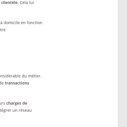
a
clientèle
. Cela lui
 à domicile en fonction
otre
onsidérable du métier.
 de
transactions
eurs
charges de
intégrer un réseau