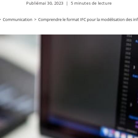
Publié
mai 30, 2023
5 minutes de lecture
>
Communication
>
Comprendre le format IFC pour la modélisation des i