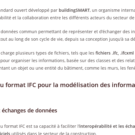
tandard ouvert développé par
buildingSMART
, un organisme interna
bilité et la collaboration entre les différents acteurs du secteur de
de données commun permettant de représenter et d’échanger des i
tout au long de son cycle de vie, depuis sa conception jusqu’à sa d
charge plusieurs types de fichiers, tels que les
fichiers .ifc, .ifcxml
pour organiser les informations, basée sur des classes et des relati
ant un objet ou une entité du bâtiment, comme les murs, les fenêtr
u format IFC pour la modélisation des informa
et échanges de données
 format IFC est sa capacité à faciliter l’
interopérabilité et les éc
iciels
utilisés dans le secteur de la construction.