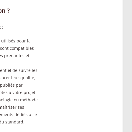
on ?
 :
 utilisés pour la
n sont compatibles
es prenantes et
sentiel de suivre les
urer leur qualité,
 publiés par
tés à votre projet.
nologie ou méthode
maîtriser ses
nements dédiés à ce
 du standard.