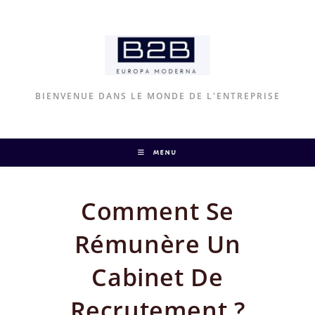
Skip
to
content
BIENVENUE DANS LE MONDE DE L'ENTREPRISE
MENU
Comment Se
Rémunère Un
Cabinet De
Recrutement ?