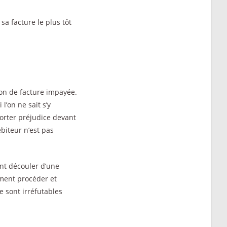
sa facture le plus tôt
tion de facture impayée.
’on ne sait s’y
orter préjudice devant
ébiteur n’est pas
ent découler d’une
mment procéder et
e sont irréfutables