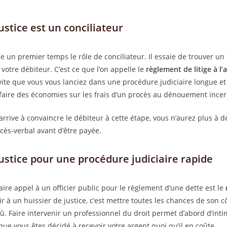
ustice est un conciliateur
oue un premier temps le rôle de conciliateur. Il essaie de trouver un
 votre débiteur. C’est ce que l’on appelle le
règlement de litige à l’
vite que vous vous lanciez dans une procédure judiciaire longue et
aire des économies sur les frais d’un procès au dénouement incer
arrive à convaincre le débiteur à cette étape, vous n’aurez plus à 
ès-verbal avant d’être payée.
justice pour une procédure judiciaire rapide
ire appel à un officier public pour le règlement d’une dette est le
rir à un huissier de justice, c’est mettre toutes les chances de son c
. Faire intervenir un professionnel du droit permet d’abord d’inti
que vous êtes décidé à recevoir votre argent quoi qu’il en coûte.