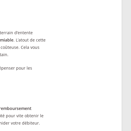
 terrain d’entente
amiable
. L’atout de cette
 coûteuse. Cela vous
tain.
dépenser pour les
remboursement
ôté pour vite obtenir le
mider votre débiteur.