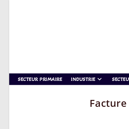
Skip
to
content
SECTEUR PRIMAIRE
INDUSTRIE
SECTEU
Facture