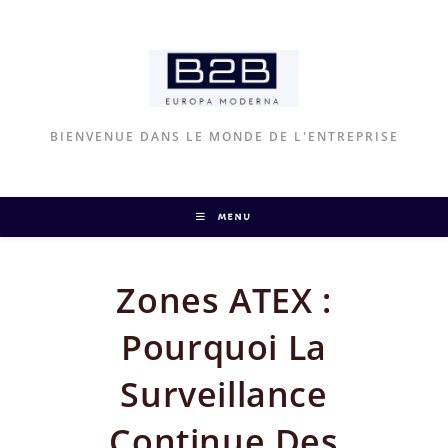
Skip
to
content
BIENVENUE DANS LE MONDE DE L'ENTREPRISE
MENU
Zones ATEX :
Pourquoi La
Surveillance
Continue Des